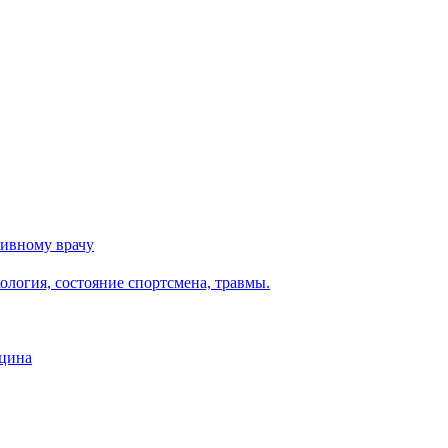
тивному врачу
логия, состояние спортсмена, травмы.
ицина