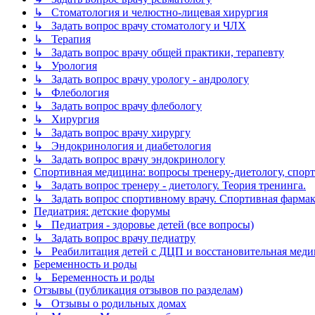
↳ Стоматология и челюстно-лицевая хирургия
↳ Задать вопрос врачу стоматологу и ЧЛХ
↳ Терапия
↳ Задать вопрос врачу общей практики, терапевту
↳ Урология
↳ Задать вопрос врачу урологу - андрологу
↳ Флебология
↳ Задать вопрос врачу флебологу
↳ Хирургия
↳ Задать вопрос врачу хирургу
↳ Эндокринология и диабетология
↳ Задать вопрос врачу эндокринологу
Спортивная медицина: вопросы тренеру-диетологу, спор
↳ Задать вопрос тренеру - диетологу. Теория тренинга.
↳ Задать вопрос спортивному врачу. Спортивная фармако
Педиатрия: детские форумы
↳ Педиатрия - здоровье детей (все вопросы)
↳ Задать вопрос врачу педиатру
↳ Реабилитация детей с ДЦП и восстановительная мед
Беременность и роды
↳ Беременность и роды
Отзывы (публикация отзывов по разделам)
↳ Отзывы о родильных домах