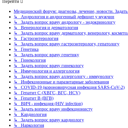
Перейти
Медицинский форум: диагнозы, лечение, новости. Задать
↳ Андрология и андрогенный дефицит у мужчин
↳ Задать вопрос врачу андрологу - эндокринологу
↳ Венерология и дерматология
↳ Задать вопрос врачу дерматологу, венерологу, космето
↳ Гастроэнтерология
↳ Задать вопрос врачу гастроэнтерологу, гепатологу
↳ Генетика
↳ Задать вопрос врачу генетику
↳ Гинекология
↳ Задать вопрос врачу гинекологу
↳ Иммунология и аллергология
↳ Задать вопрос врачу аллергологу - иммунологу
↳ Инфекционные и паразитарные заболевания
↳ COVID-19 (короновирусная инфекция SARS-CoV-2)
↳ Гепатит C (ХВГС, ВГС, HCV)
↳ Гепатит B (ВГВ)
↳ ВИЧ - инфекция (HIV infection)
↳ Задать вопрос врачу инфекционисту
↳ Кардиология
↳ Задать вопрос врачу кардиологу
↳ Наркология