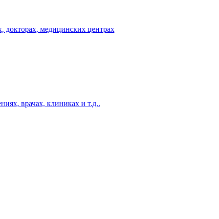
, докторах, медицинских центрах
ях, врачах, клиниках и т.д..