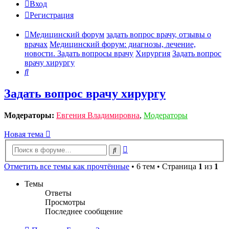
Вход
Регистрация
Медицинский форум
задать вопрос врачу, отзывы о
врачах
Медицинский форум: диагнозы, лечение,
новости. Задать вопросы врачу
Хирургия
Задать вопрос
врачу хирургу
Поиск
Задать вопрос врачу хирургу
Модераторы:
Евгения Владимировна
,
Модераторы
Новая тема
Расширенный
Поиск
поиск
Отметить все темы как прочтённые
• 6 тем • Страница
1
из
1
Темы
Ответы
Просмотры
Последнее сообщение