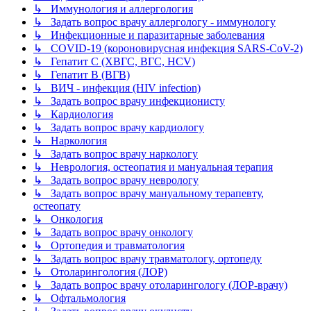
↳ Иммунология и аллергология
↳ Задать вопрос врачу аллергологу - иммунологу
↳ Инфекционные и паразитарные заболевания
↳ COVID-19 (короновирусная инфекция SARS-CoV-2)
↳ Гепатит C (ХВГС, ВГС, HCV)
↳ Гепатит B (ВГВ)
↳ ВИЧ - инфекция (HIV infection)
↳ Задать вопрос врачу инфекционисту
↳ Кардиология
↳ Задать вопрос врачу кардиологу
↳ Наркология
↳ Задать вопрос врачу наркологу
↳ Неврология, остеопатия и мануальная терапия
↳ Задать вопрос врачу неврологу
↳ Задать вопрос врачу мануальному терапевту,
остеопату
↳ Онкология
↳ Задать вопрос врачу онкологу
↳ Ортопедия и травматология
↳ Задать вопрос врачу травматологу, ортопеду
↳ Отоларингология (ЛОР)
↳ Задать вопрос врачу отоларингологу (ЛОР-врачу)
↳ Офтальмология