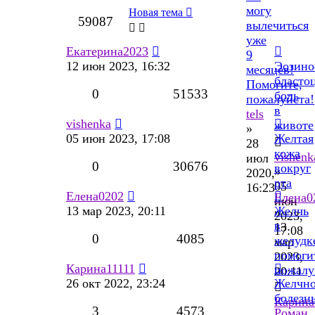
могу
Новая тема
59087
вылечиться
уже
Екатерина2023
9
12 июн 2023, 16:32
Эозино
месяцев!
бласто
Помогите,
0
51533
боль
пожалуйста!
в
tels
vishenka
животе
»
05 июн 2023, 17:08
Желтая
28
кожа
vishenk
июл
0
30676
вокруг
»
2020,
рта
05
16:23
Елена0202
Елена0
июн
13 мар 2023, 20:11
Желчь
»
2023,
в
13
17:08
0
4085
желудк
мар
помоги
2023,
Карина11111
пожалу
20:11
26 окт 2022, 23:24
Желчно
болезн
Карина
3
4573
Роман