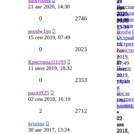
Виктория
21
19
»
21 авг 2020, 14:30
Восста
авг
ноя
09
функц
2020,
2020,
ноя
0
2746
желчно
14:30
09:31
2021,
пузыря
13:39
goodw1nn
goodw1
15 сен 2019, 07:49
Остры
»
гастрит
15
0
2023
Кристи
сен
»
2019,
Кристина111193
11
07:49
11 июл 2019, 18:32
Понос
июл
по
2019,
0
2353
утрам
18:32
и
pazitiff25
после
02 сен 2018, 16:10
гастрит
еды
kristina
pazitiff
2
2712
»
»
29
02
kristina
авг
сен
30 авг 2017, 13:24
2017,
2018,