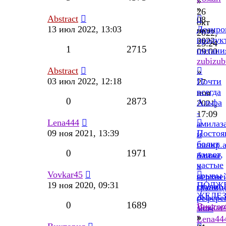
»
»
26
Abstract
08
окт
13 июл 2022, 13:03
Дозиро
июн
2022,
продук
2022,
23:24
1
2715
питани
09:00
zubizu
Abstract
»
03 июл 2022, 12:18
Почти
27
всегда
ноя
0
2873
Альфа
2021,
-
17:09
Lena444
амилаз
09 ноя 2021, 13:39
Постоя
и
болит
панкр.
0
1971
живот,
ближе
частые
к
Vovkar45
срывы
верхне
19 ноя 2020, 09:31
ПОДЖ
стула
границ
ЖЕЛЕ
.
рефере
0
1689
Виктор
Vovkar
знач
»
»
Lena44