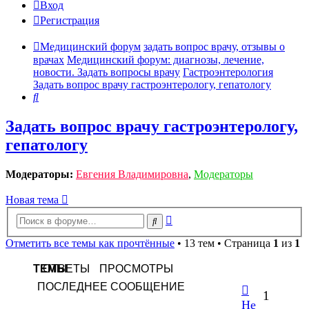
Вход
Регистрация
Медицинский форум
задать вопрос врачу, отзывы о
врачах
Медицинский форум: диагнозы, лечение,
новости. Задать вопросы врачу
Гастроэнтерология
Задать вопрос врачу гастроэнтерологу, гепатологу
Поиск
Задать вопрос врачу гастроэнтерологу,
гепатологу
Модераторы:
Евгения Владимировна
,
Модераторы
Новая тема
Расширенный
Поиск
поиск
Отметить все темы как прочтённые
• 13 тем • Страница
1
из
1
ТЕМЫ
ОТВЕТЫ
ПРОСМОТРЫ
ПОСЛЕДНЕЕ СООБЩЕНИЕ
1
Не