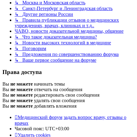
↳ Москва и Московская область
↳ Санкт-Петербург и Ленинградская область
↳ Другие регионы России
↳ Правила публикации отзывов о медицинских
учреждениях, врачах, клиниках и т.д..
ЧАВО, новости доказательной медицины, общение
↳ Что такое доказательная медицина?
↳ Новости высоких технологий в медицине
↳ Поговорим
↳ Предложения по совершенствованию форума
↳ Ваше первое сообщение на форуме
Права доступа
Вы
не можете
начинать темы
Вы
не можете
отвечать на сообщения
Вы
не можете
редактировать свои сообщения
Вы
не можете
удалять свои сообщения
Вы
не можете
добавлять вложения
Медицинский форум
задать вопрос врачу, отзывы о
врачах
Часовой пояс:
UTC+03:00
Удалить cookies