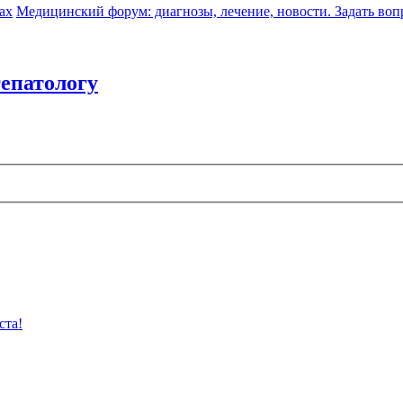
ах
Медицинский форум: диагнозы, лечение, новости. Задать воп
гепатологу
ста!