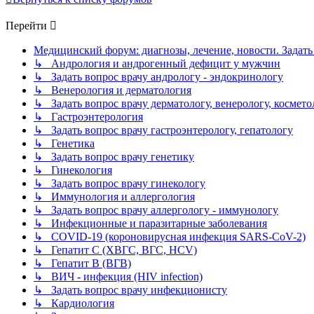
Перейти
Медицинский форум: диагнозы, лечение, новости. Задать
↳ Андрология и андрогенный дефицит у мужчин
↳ Задать вопрос врачу андрологу - эндокринологу
↳ Венерология и дерматология
↳ Задать вопрос врачу дерматологу, венерологу, космето
↳ Гастроэнтерология
↳ Задать вопрос врачу гастроэнтерологу, гепатологу
↳ Генетика
↳ Задать вопрос врачу генетику
↳ Гинекология
↳ Задать вопрос врачу гинекологу
↳ Иммунология и аллергология
↳ Задать вопрос врачу аллергологу - иммунологу
↳ Инфекционные и паразитарные заболевания
↳ COVID-19 (короновирусная инфекция SARS-CoV-2)
↳ Гепатит C (ХВГС, ВГС, HCV)
↳ Гепатит B (ВГВ)
↳ ВИЧ - инфекция (HIV infection)
↳ Задать вопрос врачу инфекционисту
↳ Кардиология