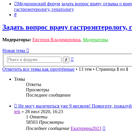
Медицинский форум
задать вопрос врачу, отзывы о врач
гастроэнтерологу, гепатологу
Поиск
Задать вопрос врачу гастроэнтерологу, 
Модераторы:
Евгения Владимировна
,
Модераторы
Новая тема
Расширенный
Поиск
поиск
Отметить все темы как прочтённые
• 13 тем • Страница
1
из
1
Темы
Ответы
Просмотры
Последнее сообщение
Не могу вылечиться уже 9 месяцев! Помогите, пожалуй
tels
»
28 июл 2020, 16:23
1
Ответы
58503
Просмотры
Последнее сообщение
Екатерина2023