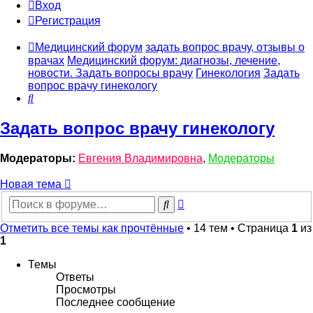
Вход
Регистрация
Медицинский форум
задать вопрос врачу, отзывы о
врачах
Медицинский форум: диагнозы, лечение,
новости. Задать вопросы врачу
Гинекология
Задать
вопрос врачу гинекологу
Поиск
Задать вопрос врачу гинекологу
Модераторы:
Евгения Владимировна
,
Модераторы
Новая тема
Расширенный
Поиск
поиск
Отметить все темы как прочтённые
• 14 тем • Страница
1
из
1
Темы
Ответы
Просмотры
Последнее сообщение