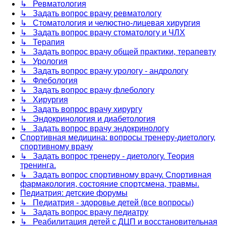
↳ Ревматология
↳ Задать вопрос врачу ревматологу
↳ Стоматология и челюстно-лицевая хирургия
↳ Задать вопрос врачу стоматологу и ЧЛХ
↳ Терапия
↳ Задать вопрос врачу общей практики, терапевту
↳ Урология
↳ Задать вопрос врачу урологу - андрологу
↳ Флебология
↳ Задать вопрос врачу флебологу
↳ Хирургия
↳ Задать вопрос врачу хирургу
↳ Эндокринология и диабетология
↳ Задать вопрос врачу эндокринологу
Спортивная медицина: вопросы тренеру-диетологу,
спортивному врачу
↳ Задать вопрос тренеру - диетологу. Теория
тренинга.
↳ Задать вопрос спортивному врачу. Спортивная
фармакология, состояние спортсмена, травмы.
Педиатрия: детские форумы
↳ Педиатрия - здоровье детей (все вопросы)
↳ Задать вопрос врачу педиатру
↳ Реабилитация детей с ДЦП и восстановительная