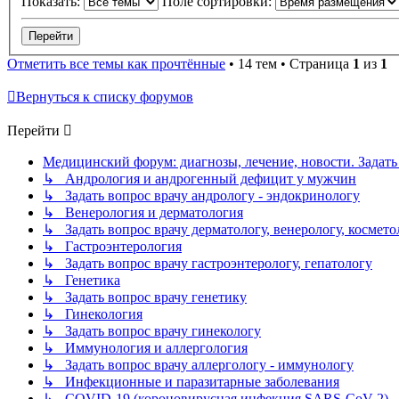
Показать:
Поле сортировки:
Отметить все темы как прочтённые
• 14 тем • Страница
1
из
1
Вернуться к списку форумов
Перейти
Медицинский форум: диагнозы, лечение, новости. Задать
↳ Андрология и андрогенный дефицит у мужчин
↳ Задать вопрос врачу андрологу - эндокринологу
↳ Венерология и дерматология
↳ Задать вопрос врачу дерматологу, венерологу, космето
↳ Гастроэнтерология
↳ Задать вопрос врачу гастроэнтерологу, гепатологу
↳ Генетика
↳ Задать вопрос врачу генетику
↳ Гинекология
↳ Задать вопрос врачу гинекологу
↳ Иммунология и аллергология
↳ Задать вопрос врачу аллергологу - иммунологу
↳ Инфекционные и паразитарные заболевания
↳ COVID-19 (короновирусная инфекция SARS-CoV-2)