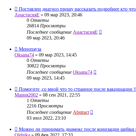
Поставлен диагноз прошу рассказать подробнее кто что
АнастасияЕ
»
09 мар 2023, 20:46
0
Ответы
26814
Просмотры
Последнее сообщение
АнастасияЕ
09 мар 2023, 20:46
Менопауза
Oksana74
»
09 мар 2023, 14:45
0
Ответы
30822
Просмотры
Последнее сообщение
Oksana74
09 мар 2023, 14:45
Помогите ,со мной что то странное после вакцинации !!
Мария2002
»
08 сен 2021, 22:55
1
Ответы
2216
Просмотры
Последнее сообщение
Abstract
03 июл 2022, 23:10
Можно ли принимать диамокс после конизации шейки 
Oldnika
»
09 фев 2022, 17:33