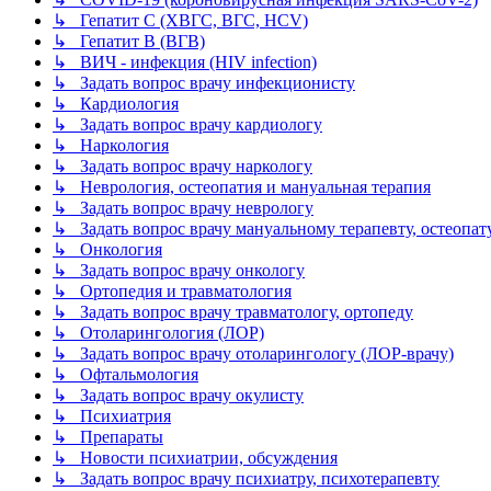
↳ Гепатит C (ХВГС, ВГС, HCV)
↳ Гепатит B (ВГВ)
↳ ВИЧ - инфекция (HIV infection)
↳ Задать вопрос врачу инфекционисту
↳ Кардиология
↳ Задать вопрос врачу кардиологу
↳ Наркология
↳ Задать вопрос врачу наркологу
↳ Неврология, остеопатия и мануальная терапия
↳ Задать вопрос врачу неврологу
↳ Задать вопрос врачу мануальному терапевту, остеопат
↳ Онкология
↳ Задать вопрос врачу онкологу
↳ Ортопедия и травматология
↳ Задать вопрос врачу травматологу, ортопеду
↳ Отоларингология (ЛОР)
↳ Задать вопрос врачу отоларингологу (ЛОР-врачу)
↳ Офтальмология
↳ Задать вопрос врачу окулисту
↳ Психиатрия
↳ Препараты
↳ Новости психиатрии, обсуждения
↳ Задать вопрос врачу психиатру, психотерапевту