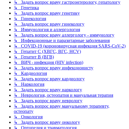
↳ Задать вопрос врачу гастроэнтерологу, гепатологу
↳ Генетика
↳ Задать вопрос врачу генетику
↳ Гинекология
↳ Задать вопрос врачу гинекологу
↳ Иммунология и аллергология
↳ Задать вопрос врачу аллергологу - иммунологу
↳ Инфекционные и паразитарные заболевания
↳ COVID-19 (короновирусная инфекция SARS-CoV-2)
↳ Гепатит C (ХВГС, ВГС, HCV)
↳ Гепатит B (ВГВ)
↳ ВИЧ - инфекция (HIV infection)
↳ Задать вопрос врачу инфекционисту
↳ Кардиология
↳ Задать вопрос врачу кардиологу
↳ Наркология
↳ Задать вопрос врачу наркологу
↳ Неврология, остеопатия и мануальная терапия
↳ Задать вопрос врачу неврологу
↳ Задать вопрос врачу мануальному терапевту,
остеопату
↳ Онкология
↳ Задать вопрос врачу онкологу
↳ Ортопедия и травматология