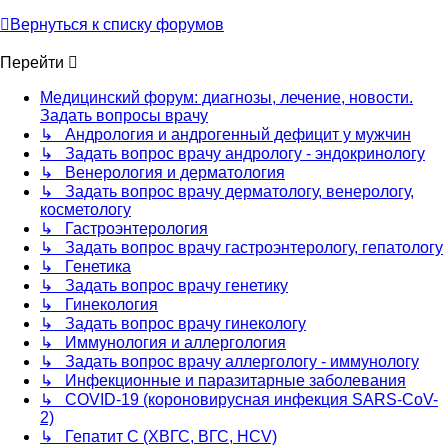
Вернуться к списку форумов
Перейти
Медицинский форум: диагнозы, лечение, новости.
Задать вопросы врачу
↳ Андрология и андрогенный дефицит у мужчин
↳ Задать вопрос врачу андрологу - эндокринологу
↳ Венерология и дерматология
↳ Задать вопрос врачу дерматологу, венерологу,
косметологу
↳ Гастроэнтерология
↳ Задать вопрос врачу гастроэнтерологу, гепатологу
↳ Генетика
↳ Задать вопрос врачу генетику
↳ Гинекология
↳ Задать вопрос врачу гинекологу
↳ Иммунология и аллергология
↳ Задать вопрос врачу аллергологу - иммунологу
↳ Инфекционные и паразитарные заболевания
↳ COVID-19 (короновирусная инфекция SARS-CoV-
2)
↳ Гепатит C (ХВГС, ВГС, HCV)