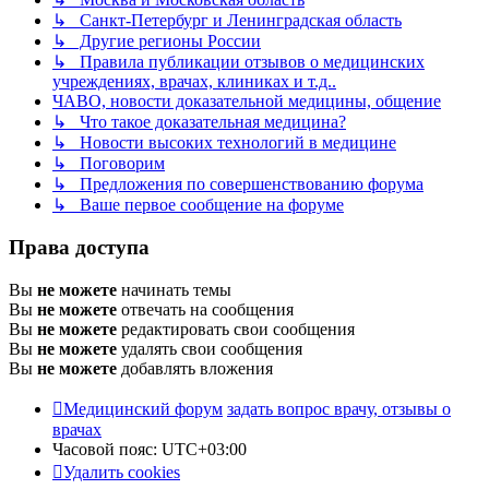
↳ Санкт-Петербург и Ленинградская область
↳ Другие регионы России
↳ Правила публикации отзывов о медицинских
учреждениях, врачах, клиниках и т.д..
ЧАВО, новости доказательной медицины, общение
↳ Что такое доказательная медицина?
↳ Новости высоких технологий в медицине
↳ Поговорим
↳ Предложения по совершенствованию форума
↳ Ваше первое сообщение на форуме
Права доступа
Вы
не можете
начинать темы
Вы
не можете
отвечать на сообщения
Вы
не можете
редактировать свои сообщения
Вы
не можете
удалять свои сообщения
Вы
не можете
добавлять вложения
Медицинский форум
задать вопрос врачу, отзывы о
врачах
Часовой пояс:
UTC+03:00
Удалить cookies