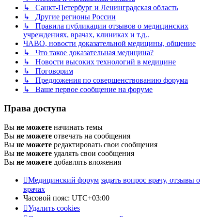
↳ Санкт-Петербург и Ленинградская область
↳ Другие регионы России
↳ Правила публикации отзывов о медицинских
учреждениях, врачах, клиниках и т.д..
ЧАВО, новости доказательной медицины, общение
↳ Что такое доказательная медицина?
↳ Новости высоких технологий в медицине
↳ Поговорим
↳ Предложения по совершенствованию форума
↳ Ваше первое сообщение на форуме
Права доступа
Вы
не можете
начинать темы
Вы
не можете
отвечать на сообщения
Вы
не можете
редактировать свои сообщения
Вы
не можете
удалять свои сообщения
Вы
не можете
добавлять вложения
Медицинский форум
задать вопрос врачу, отзывы о
врачах
Часовой пояс:
UTC+03:00
Удалить cookies