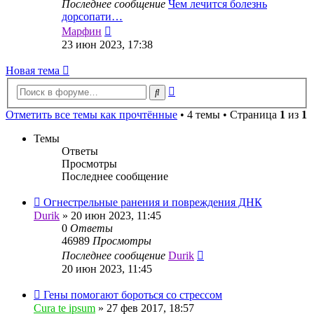
Последнее сообщение
Чем лечится болезнь
дорсопати…
Перейти
Марфин
к
23 июн 2023, 17:38
последнему
сообщению
Новая тема
Расширенный
Поиск
поиск
Отметить все темы как прочтённые
• 4 темы • Страница
1
из
1
Темы
Ответы
Просмотры
Последнее сообщение
Огнестрельные ранения и повреждения ДНК
Durik
»
20 июн 2023, 11:45
0
Ответы
46989
Просмотры
Последнее сообщение
Durik
20 июн 2023, 11:45
Гены помогают бороться со стрессом
Cura te ipsum
»
27 фев 2017, 18:57