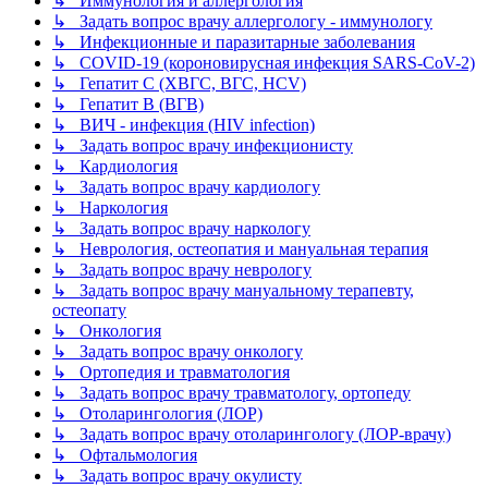
↳ Иммунология и аллергология
↳ Задать вопрос врачу аллергологу - иммунологу
↳ Инфекционные и паразитарные заболевания
↳ COVID-19 (короновирусная инфекция SARS-CoV-2)
↳ Гепатит C (ХВГС, ВГС, HCV)
↳ Гепатит B (ВГВ)
↳ ВИЧ - инфекция (HIV infection)
↳ Задать вопрос врачу инфекционисту
↳ Кардиология
↳ Задать вопрос врачу кардиологу
↳ Наркология
↳ Задать вопрос врачу наркологу
↳ Неврология, остеопатия и мануальная терапия
↳ Задать вопрос врачу неврологу
↳ Задать вопрос врачу мануальному терапевту,
остеопату
↳ Онкология
↳ Задать вопрос врачу онкологу
↳ Ортопедия и травматология
↳ Задать вопрос врачу травматологу, ортопеду
↳ Отоларингология (ЛОР)
↳ Задать вопрос врачу отоларингологу (ЛОР-врачу)
↳ Офтальмология
↳ Задать вопрос врачу окулисту