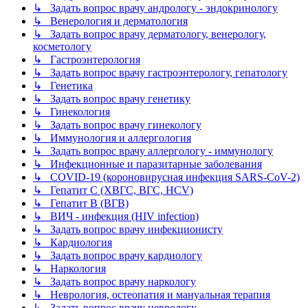
↳ Задать вопрос врачу андрологу - эндокринологу
↳ Венерология и дерматология
↳ Задать вопрос врачу дерматологу, венерологу,
косметологу
↳ Гастроэнтерология
↳ Задать вопрос врачу гастроэнтерологу, гепатологу
↳ Генетика
↳ Задать вопрос врачу генетику
↳ Гинекология
↳ Задать вопрос врачу гинекологу
↳ Иммунология и аллергология
↳ Задать вопрос врачу аллергологу - иммунологу
↳ Инфекционные и паразитарные заболевания
↳ COVID-19 (короновирусная инфекция SARS-CoV-2)
↳ Гепатит C (ХВГС, ВГС, HCV)
↳ Гепатит B (ВГВ)
↳ ВИЧ - инфекция (HIV infection)
↳ Задать вопрос врачу инфекционисту
↳ Кардиология
↳ Задать вопрос врачу кардиологу
↳ Наркология
↳ Задать вопрос врачу наркологу
↳ Неврология, остеопатия и мануальная терапия
↳ Задать вопрос врачу неврологу