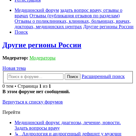
Медицинский форум
задать вопрос врачу, отзывы о
врачах
Отзывы (публикация отзывов по разделам)
Отзывы о поликлиниках, клиниках, больницах, врачах,
докторах, медицинских центрах
Другие регионы России
Поиск
Другие регионы России
Модератор:
Модераторы
Новая тема
Расширенный поиск
Поиск
0 тем • Страница
1
из
1
В этом форуме нет сообщений.
Вернуться к списку форумов
Перейти
Медицинский форум: диагнозы, лечение, новости.
Задать вопросы врачу
↳ Андрология и андрогенный дефицит у мужчин