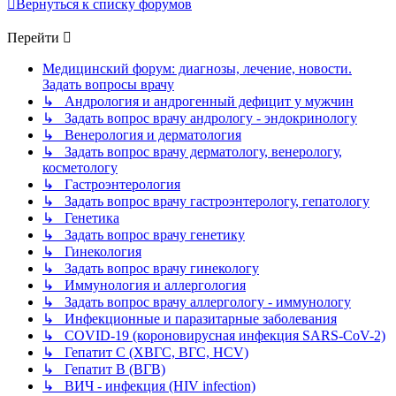
Вернуться к списку форумов
Перейти
Медицинский форум: диагнозы, лечение, новости.
Задать вопросы врачу
↳ Андрология и андрогенный дефицит у мужчин
↳ Задать вопрос врачу андрологу - эндокринологу
↳ Венерология и дерматология
↳ Задать вопрос врачу дерматологу, венерологу,
косметологу
↳ Гастроэнтерология
↳ Задать вопрос врачу гастроэнтерологу, гепатологу
↳ Генетика
↳ Задать вопрос врачу генетику
↳ Гинекология
↳ Задать вопрос врачу гинекологу
↳ Иммунология и аллергология
↳ Задать вопрос врачу аллергологу - иммунологу
↳ Инфекционные и паразитарные заболевания
↳ COVID-19 (короновирусная инфекция SARS-CoV-2)
↳ Гепатит C (ХВГС, ВГС, HCV)
↳ Гепатит B (ВГВ)
↳ ВИЧ - инфекция (HIV infection)