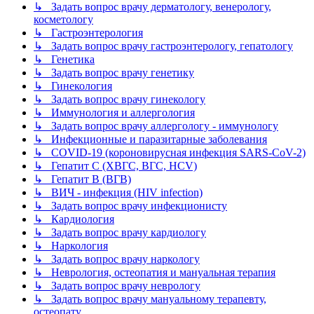
↳ Задать вопрос врачу дерматологу, венерологу,
косметологу
↳ Гастроэнтерология
↳ Задать вопрос врачу гастроэнтерологу, гепатологу
↳ Генетика
↳ Задать вопрос врачу генетику
↳ Гинекология
↳ Задать вопрос врачу гинекологу
↳ Иммунология и аллергология
↳ Задать вопрос врачу аллергологу - иммунологу
↳ Инфекционные и паразитарные заболевания
↳ COVID-19 (короновирусная инфекция SARS-CoV-2)
↳ Гепатит C (ХВГС, ВГС, HCV)
↳ Гепатит B (ВГВ)
↳ ВИЧ - инфекция (HIV infection)
↳ Задать вопрос врачу инфекционисту
↳ Кардиология
↳ Задать вопрос врачу кардиологу
↳ Наркология
↳ Задать вопрос врачу наркологу
↳ Неврология, остеопатия и мануальная терапия
↳ Задать вопрос врачу неврологу
↳ Задать вопрос врачу мануальному терапевту,
остеопату