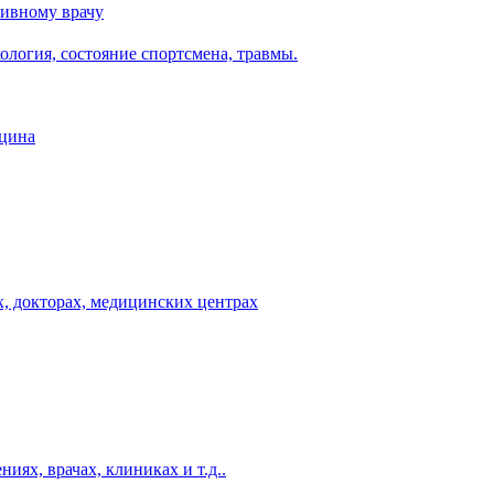
тивному врачу
логия, состояние спортсмена, травмы.
ицина
, докторах, медицинских центрах
ях, врачах, клиниках и т.д..