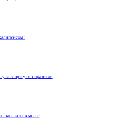
калипсисом?
у за защиту от паразитов
ь паразиты в мозге