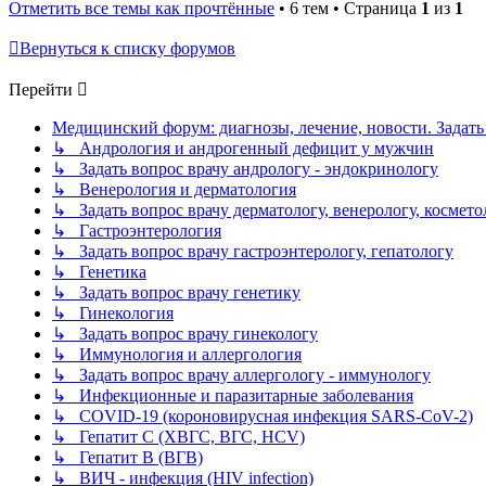
Отметить все темы как прочтённые
• 6 тем • Страница
1
из
1
Вернуться к списку форумов
Перейти
Медицинский форум: диагнозы, лечение, новости. Задать
↳ Андрология и андрогенный дефицит у мужчин
↳ Задать вопрос врачу андрологу - эндокринологу
↳ Венерология и дерматология
↳ Задать вопрос врачу дерматологу, венерологу, космето
↳ Гастроэнтерология
↳ Задать вопрос врачу гастроэнтерологу, гепатологу
↳ Генетика
↳ Задать вопрос врачу генетику
↳ Гинекология
↳ Задать вопрос врачу гинекологу
↳ Иммунология и аллергология
↳ Задать вопрос врачу аллергологу - иммунологу
↳ Инфекционные и паразитарные заболевания
↳ COVID-19 (короновирусная инфекция SARS-CoV-2)
↳ Гепатит C (ХВГС, ВГС, HCV)
↳ Гепатит B (ВГВ)
↳ ВИЧ - инфекция (HIV infection)