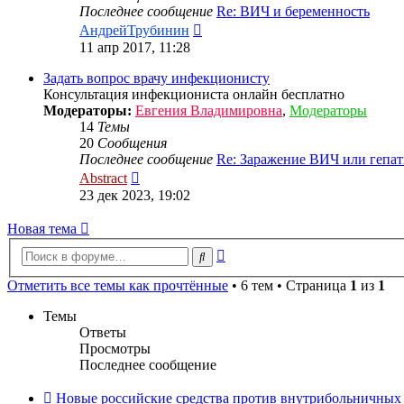
Последнее сообщение
Re: ВИЧ и беременность
Перейти
АндрейТрубинин
к
11 апр 2017, 11:28
последнему
сообщению
Задать вопрос врачу инфекционисту
Консультация инфекциониста онлайн бесплатно
Модераторы:
Евгения Владимировна
,
Модераторы
14
Темы
20
Сообщения
Последнее сообщение
Re: Заражение ВИЧ или гепа
Перейти
Abstract
к
23 дек 2023, 19:02
последнему
сообщению
Новая тема
Расширенный
Поиск
поиск
Отметить все темы как прочтённые
• 6 тем • Страница
1
из
1
Темы
Ответы
Просмотры
Последнее сообщение
Новые российские средства против внутрибольничны