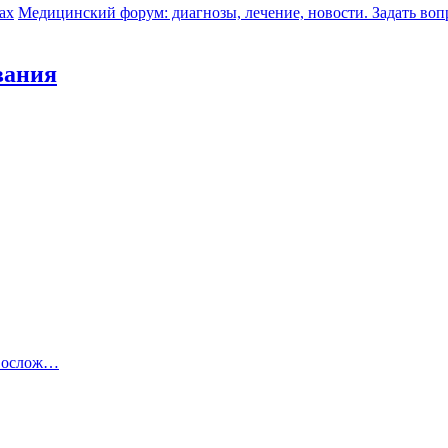
ах
Медицинский форум: диагнозы, лечение, новости. Задать воп
вания
 ослож…