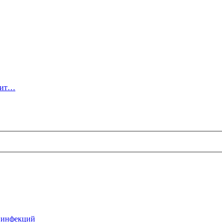
тит…
х инфекций