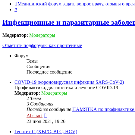
Медицинский форум
задать вопрос врачу, отзывы о врач
Поиск
Инфекционные и паразитарные заболе
Модератор:
Модераторы
Отметить подфорумы как прочтённые
Форум
Темы
Сообщения
Последнее сообщение
COVID-19 (короновирусная инфекция SARS-CoV-2)
Профилактика, диагностика и лечение COVID-19
Модератор:
Модераторы
2
Темы
3
Сообщения
Последнее сообщение
ПАМЯТКА по профилактике
Перейти
Abstract
к
23 июл 2021, 19:26
последнему
сообщению
Гепатит C (ХВГС, ВГС, HCV)