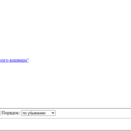
чного кошмара"
Порядок: