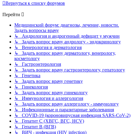
Вернуться к списку форумов
Перейти
Медицинский форум: диагнозы, лечение, новости.
Задать вопросы врачу
↳ Андрология и андрогенный дефицит у мужчин
↳ Задать вопрос врачу андрологу - эндокринологу
↳ Венерология и дерматология
↳ Задать вопрос врачу дерматологу, венерологу,
косметологу
↳ Гастроэнтерология
↳ Задать вопрос врачу гастроэнтерологу, гепатологу
↳ Генетика
↳ Задать вопрос врачу генетику
↳ Гинекология
↳ Задать вопрос врачу гинекологу
↳ Иммунология и аллергология
↳ Задать вопрос врачу аллергологу - иммунологу
↳ Инфекционные и паразитарные заболевания
↳ COVID-19 (короновирусная инфекция SARS-CoV-2)
↳ Гепатит C (ХВГС, ВГС, HCV)
↳ Гепатит B (ВГВ)
↳ ВИЧ - инфекция (HIV infection)