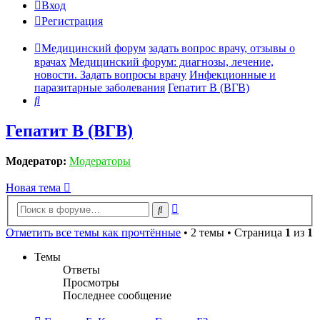
Вход
Регистрация
Медицинский форум
задать вопрос врачу, отзывы о
врачах
Медицинский форум: диагнозы, лечение,
новости. Задать вопросы врачу
Инфекционные и
паразитарные заболевания
Гепатит B (ВГВ)
Поиск
Гепатит B (ВГВ)
Модератор:
Модераторы
Новая тема
Расширенный
Поиск
поиск
Отметить все темы как прочтённые
• 2 темы • Страница
1
из
1
Темы
Ответы
Просмотры
Последнее сообщение