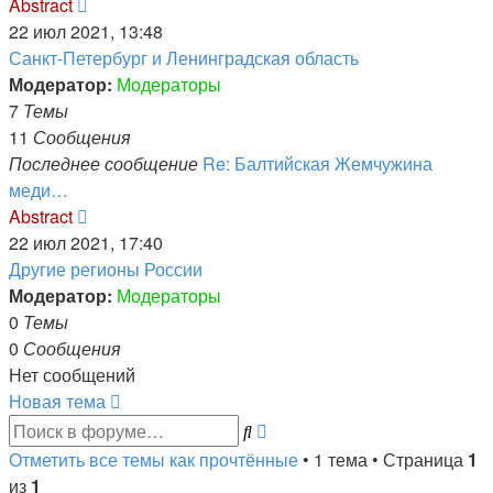
Перейти
Abstract
к
22 июл 2021, 13:48
последнему
Санкт-Петербург и Ленинградская область
сообщению
Модератор:
Модераторы
7
Темы
11
Сообщения
Последнее сообщение
Re: Балтийская Жемчужина
меди…
Перейти
Abstract
к
22 июл 2021, 17:40
последнему
Другие регионы России
сообщению
Модератор:
Модераторы
0
Темы
0
Сообщения
Нет сообщений
Новая тема
Расширенный
Поиск
поиск
Отметить все темы как прочтённые
• 1 тема • Страница
1
из
1