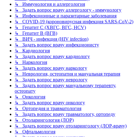
↳ Иммунология и аллергология
↳ Задать вопрос врачу аллергологу - иммунологу
↳ Инфекционные и паразитарные заболевания
↳ COVID-19 (короновирусная инфекция SARS-CoV-2)
↳ Гепатит C (ХВГС, ВГС, HCV)
↳ Гепатит B (ВГВ)
↳ ВИЧ - инфекция (HIV infection)
↳ Задать вопрос врачу инфекционисту
↳ Кардиология
↳ Задать вопрос врачу кардиологу
↳ Наркология
↳ Задать вопрос врачу наркологу
↳ Неврология, остеопатия и мануальная терапия
↳ Задать вопрос врачу неврологу
↳ Задать вопрос врачу мануальному терапевту,
остеопату
↳ Онкология
↳ Задать вопрос врачу онкологу
↳ Ортопедия и травматология
↳ Задать вопрос врачу травматологу, ортопеду
↳ Отоларингология (ЛОР)
↳ Задать вопрос врачу отоларингологу (ЛОР-врачу)
↳ Офтальмология