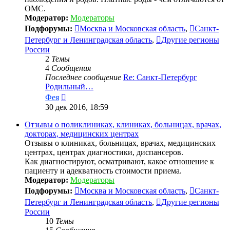
ОМС.
Модератор:
Модераторы
Подфорумы:
Москва и Московская область
,
Санкт-
Петербург и Ленинградская область
,
Другие регионы
России
2
Темы
4
Сообщения
Последнее сообщение
Re: Санкт-Петербург
Родильный…
Перейти
Фея
к
30 дек 2016, 18:59
последнему
сообщению
Отзывы о поликлиниках, клиниках, больницах, врачах,
докторах, медицинских центрах
Отзывы о клиниках, больницах, врачах, медицинских
центрах, центрах диагностики, диспансеров.
Как диагностируют, осматривают, какое отношение к
пациенту и адекватность стоимости приема.
Модератор:
Модераторы
Подфорумы:
Москва и Московская область
,
Санкт-
Петербург и Ленинградская область
,
Другие регионы
России
10
Темы