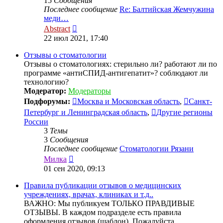
15
Сообщения
Последнее сообщение
Re: Балтийская Жемчужина
меди…
Перейти
Abstract
к
22 июл 2021, 17:40
последнему
сообщению
Отзывы о стоматологии
Отзывы о стоматологиях: стерильно ли? работают ли по
программе «антиСПИД-антигепатит»? соблюдают ли
технологию?
Модератор:
Модераторы
Подфорумы:
Москва и Московская область
,
Санкт-
Петербург и Ленинградская область
,
Другие регионы
России
3
Темы
3
Сообщения
Последнее сообщение
Стоматологии Рязани
Перейти
Милка
к
01 сен 2020, 09:13
последнему
сообщению
Правила публикации отзывов о медицинских
учреждениях, врачах, клиниках и т.д..
ВАЖНО: Мы публикуем ТОЛЬКО ПРАВДИВЫЕ
ОТЗЫВЫ. В каждом подразделе есть правила
оформления отзывов (шаблон). Пожалуйста,