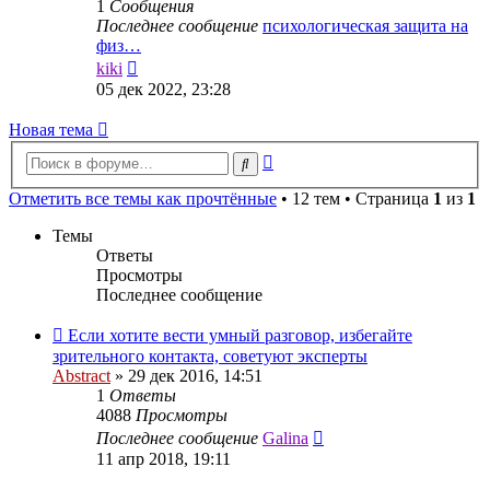
1
Сообщения
Последнее сообщение
психологическая защита на
физ…
Перейти
kiki
к
05 дек 2022, 23:28
последнему
сообщению
Новая тема
Расширенный
Поиск
поиск
Отметить все темы как прочтённые
• 12 тем • Страница
1
из
1
Темы
Ответы
Просмотры
Последнее сообщение
Если хотите вести умный разговор, избегайте
зрительного контакта, советуют эксперты
Abstract
»
29 дек 2016, 14:51
1
Ответы
4088
Просмотры
Последнее сообщение
Galina
11 апр 2018, 19:11