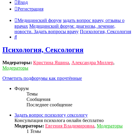
Вход
Регистрация
Медицинский форум
задать вопрос врачу, отзывы о
врачах
Медицинский форум: диагнозы, лечение,
новости. Задать вопросы врачу
Психология, Сексология
Поиск
Психология, Сексология
Модераторы:
Кристина Яшина
,
Александра Миллер
,
Модераторы
Отметить подфорумы как прочтённые
Форум
Темы
Сообщения
Последнее сообщение
Задать вопрос психологу сексологу
Консультация психолога онлайн бесплатно
Модераторы:
Евгения Владимировна
,
Модераторы
1
Темы