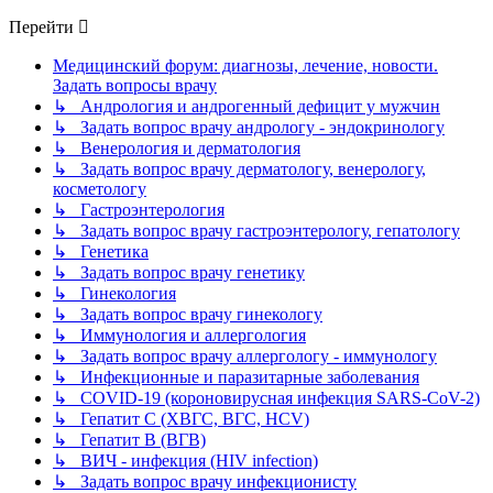
Перейти
Медицинский форум: диагнозы, лечение, новости.
Задать вопросы врачу
↳ Андрология и андрогенный дефицит у мужчин
↳ Задать вопрос врачу андрологу - эндокринологу
↳ Венерология и дерматология
↳ Задать вопрос врачу дерматологу, венерологу,
косметологу
↳ Гастроэнтерология
↳ Задать вопрос врачу гастроэнтерологу, гепатологу
↳ Генетика
↳ Задать вопрос врачу генетику
↳ Гинекология
↳ Задать вопрос врачу гинекологу
↳ Иммунология и аллергология
↳ Задать вопрос врачу аллергологу - иммунологу
↳ Инфекционные и паразитарные заболевания
↳ COVID-19 (короновирусная инфекция SARS-CoV-2)
↳ Гепатит C (ХВГС, ВГС, HCV)
↳ Гепатит B (ВГВ)
↳ ВИЧ - инфекция (HIV infection)
↳ Задать вопрос врачу инфекционисту