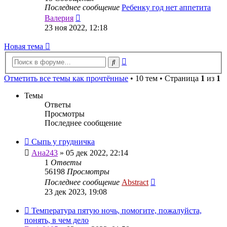
Последнее сообщение
Ребенку год нет аппетита
Перейти
Валерия
к
23 ноя 2022, 12:18
последнему
сообщению
Новая тема
Расширенный
Поиск
поиск
Отметить все темы как прочтённые
• 10 тем • Страница
1
из
1
Темы
Ответы
Просмотры
Последнее сообщение
Сыпь у грудничка
Ана243
»
05 дек 2022, 22:14
1
Ответы
56198
Просмотры
Последнее сообщение
Abstract
23 дек 2023, 19:08
Температура пятую ночь, помогите, пожалуйста,
понять, в чем дело