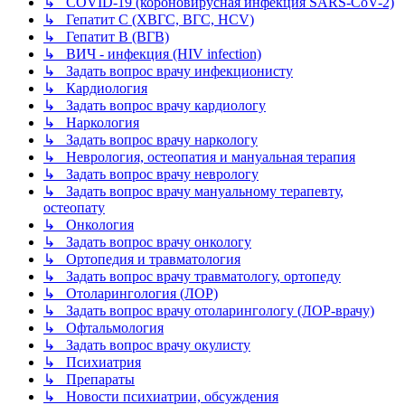
↳ COVID-19 (короновирусная инфекция SARS-CoV-2)
↳ Гепатит C (ХВГС, ВГС, HCV)
↳ Гепатит B (ВГВ)
↳ ВИЧ - инфекция (HIV infection)
↳ Задать вопрос врачу инфекционисту
↳ Кардиология
↳ Задать вопрос врачу кардиологу
↳ Наркология
↳ Задать вопрос врачу наркологу
↳ Неврология, остеопатия и мануальная терапия
↳ Задать вопрос врачу неврологу
↳ Задать вопрос врачу мануальному терапевту,
остеопату
↳ Онкология
↳ Задать вопрос врачу онкологу
↳ Ортопедия и травматология
↳ Задать вопрос врачу травматологу, ортопеду
↳ Отоларингология (ЛОР)
↳ Задать вопрос врачу отоларингологу (ЛОР-врачу)
↳ Офтальмология
↳ Задать вопрос врачу окулисту
↳ Психиатрия
↳ Препараты
↳ Новости психиатрии, обсуждения