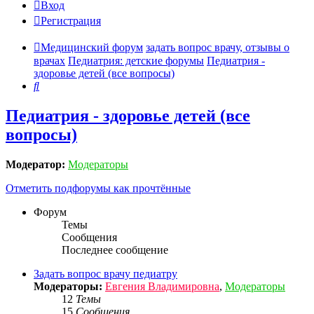
Вход
Регистрация
Медицинский форум
задать вопрос врачу, отзывы о
врачах
Педиатрия: детские форумы
Педиатрия -
здоровье детей (все вопросы)
Поиск
Педиатрия - здоровье детей (все
вопросы)
Модератор:
Модераторы
Отметить подфорумы как прочтённые
Форум
Темы
Сообщения
Последнее сообщение
Задать вопрос врачу педиатру
Модераторы:
Евгения Владимировна
,
Модераторы
12
Темы
15
Сообщения