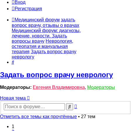
Вход
Регистрация
Медицинский форум
задать
вопрос врачу, отзывы о врачах
Медицинский форум: диагнозы,
лечение, новости. Задать
вопросы врачу
Неврология,
остеопатия и мануальная
терапия
Задать вопрос врачу
неврологу
Поиск
Задать вопрос врачу неврологу
Модераторы:
Евгения Владимировна
,
Модераторы
Новая тема
Расширенный
Поиск
поиск
Отметить все темы как прочтённые
• 27 тем
1