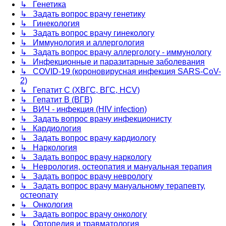
↳ Генетика
↳ Задать вопрос врачу генетику
↳ Гинекология
↳ Задать вопрос врачу гинекологу
↳ Иммунология и аллергология
↳ Задать вопрос врачу аллергологу - иммунологу
↳ Инфекционные и паразитарные заболевания
↳ COVID-19 (короновирусная инфекция SARS-CoV-
2)
↳ Гепатит C (ХВГС, ВГС, HCV)
↳ Гепатит B (ВГВ)
↳ ВИЧ - инфекция (HIV infection)
↳ Задать вопрос врачу инфекционисту
↳ Кардиология
↳ Задать вопрос врачу кардиологу
↳ Наркология
↳ Задать вопрос врачу наркологу
↳ Неврология, остеопатия и мануальная терапия
↳ Задать вопрос врачу неврологу
↳ Задать вопрос врачу мануальному терапевту,
остеопату
↳ Онкология
↳ Задать вопрос врачу онкологу
↳ Ортопедия и травматология