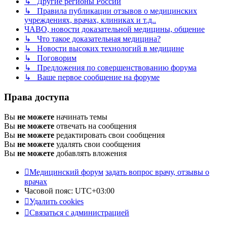
↳ Другие регионы России
↳ Правила публикации отзывов о медицинских
учреждениях, врачах, клиниках и т.д..
ЧАВО, новости доказательной медицины, общение
↳ Что такое доказательная медицина?
↳ Новости высоких технологий в медицине
↳ Поговорим
↳ Предложения по совершенствованию форума
↳ Ваше первое сообщение на форуме
Права доступа
Вы
не можете
начинать темы
Вы
не можете
отвечать на сообщения
Вы
не можете
редактировать свои сообщения
Вы
не можете
удалять свои сообщения
Вы
не можете
добавлять вложения
Медицинский форум
задать вопрос врачу, отзывы о
врачах
Часовой пояс:
UTC+03:00
Удалить cookies
Связаться с администрацией