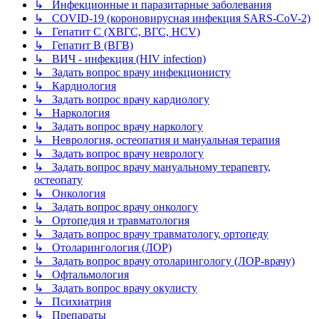
↳ Инфекционные и паразитарные заболевания
↳ COVID-19 (короновирусная инфекция SARS-CoV-2)
↳ Гепатит C (ХВГС, ВГС, HCV)
↳ Гепатит B (ВГВ)
↳ ВИЧ - инфекция (HIV infection)
↳ Задать вопрос врачу инфекционисту
↳ Кардиология
↳ Задать вопрос врачу кардиологу
↳ Наркология
↳ Задать вопрос врачу наркологу
↳ Неврология, остеопатия и мануальная терапия
↳ Задать вопрос врачу неврологу
↳ Задать вопрос врачу мануальному терапевту,
остеопату
↳ Онкология
↳ Задать вопрос врачу онкологу
↳ Ортопедия и травматология
↳ Задать вопрос врачу травматологу, ортопеду
↳ Отоларингология (ЛОР)
↳ Задать вопрос врачу отоларингологу (ЛОР-врачу)
↳ Офтальмология
↳ Задать вопрос врачу окулисту
↳ Психиатрия
↳ Препараты