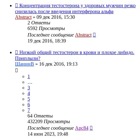
Концентрация тестостерона у здоровых мужчин резко
снизилась после введения интерферона альфа
Abstract
»
09 дек 2016, 15:30
2
Ответы
6592
Просмотры
Последнее сообщение
Abstract
19 дек 2016, 18:39
Низкий общий тестостерон в крови и плохое либидо.
Приплыли?
ШанинВ
»
16 дек 2016, 19:13
1
…
3
4
5
6
7
64
Ответы
432209
Просмотры
Последнее сообщение
Арс84
14 июн 2023, 19:48