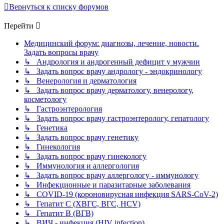
Вернуться к списку форумов
Перейти
Медицинский форум: диагнозы, лечение, новости.
Задать вопросы врачу
↳ Андрология и андрогенный дефицит у мужчин
↳ Задать вопрос врачу андрологу - эндокринологу
↳ Венерология и дерматология
↳ Задать вопрос врачу дерматологу, венерологу,
косметологу
↳ Гастроэнтерология
↳ Задать вопрос врачу гастроэнтерологу, гепатологу
↳ Генетика
↳ Задать вопрос врачу генетику
↳ Гинекология
↳ Задать вопрос врачу гинекологу
↳ Иммунология и аллергология
↳ Задать вопрос врачу аллергологу - иммунологу
↳ Инфекционные и паразитарные заболевания
↳ COVID-19 (короновирусная инфекция SARS-CoV-2)
↳ Гепатит C (ХВГС, ВГС, HCV)
↳ Гепатит B (ВГВ)
↳ ВИЧ - инфекция (HIV infection)