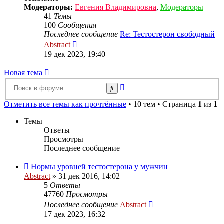
Модераторы:
Евгения Владимировна
,
Модераторы
41
Темы
100
Сообщения
Последнее сообщение
Re: Тестостерон свободный
Перейти
Abstract
к
19 дек 2023, 19:40
последнему
сообщению
Новая тема
Расширенный
Поиск
поиск
Отметить все темы как прочтённые
• 10 тем • Страница
1
из
1
Темы
Ответы
Просмотры
Последнее сообщение
Нормы уровней тестостерона у мужчин
Abstract
»
31 дек 2016, 14:02
5
Ответы
47760
Просмотры
Последнее сообщение
Abstract
17 дек 2023, 16:32