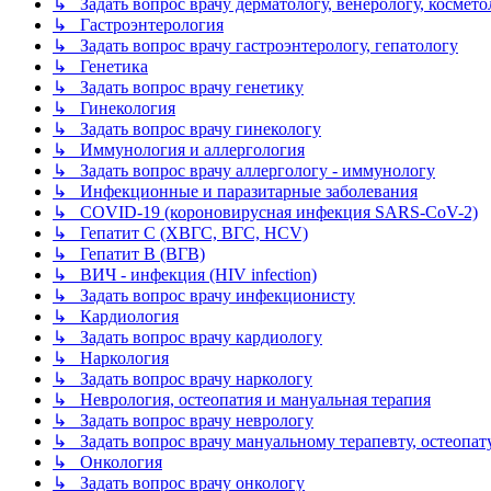
↳ Задать вопрос врачу дерматологу, венерологу, космето
↳ Гастроэнтерология
↳ Задать вопрос врачу гастроэнтерологу, гепатологу
↳ Генетика
↳ Задать вопрос врачу генетику
↳ Гинекология
↳ Задать вопрос врачу гинекологу
↳ Иммунология и аллергология
↳ Задать вопрос врачу аллергологу - иммунологу
↳ Инфекционные и паразитарные заболевания
↳ COVID-19 (короновирусная инфекция SARS-CoV-2)
↳ Гепатит C (ХВГС, ВГС, HCV)
↳ Гепатит B (ВГВ)
↳ ВИЧ - инфекция (HIV infection)
↳ Задать вопрос врачу инфекционисту
↳ Кардиология
↳ Задать вопрос врачу кардиологу
↳ Наркология
↳ Задать вопрос врачу наркологу
↳ Неврология, остеопатия и мануальная терапия
↳ Задать вопрос врачу неврологу
↳ Задать вопрос врачу мануальному терапевту, остеопат
↳ Онкология
↳ Задать вопрос врачу онкологу