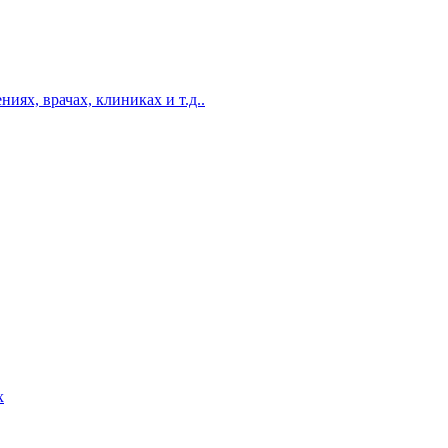
ях, врачах, клиниках и т.д..
х