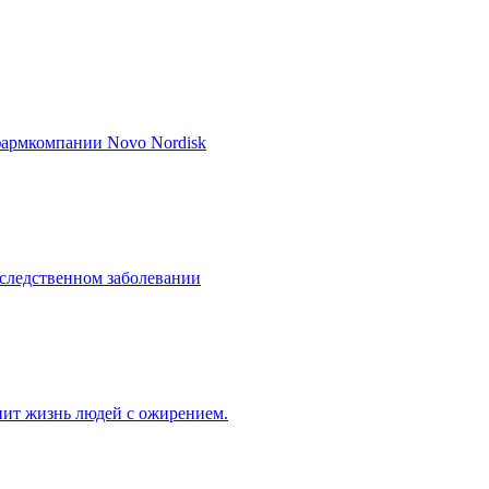
 фармкомпании Novo Nordisk
аследственном заболевании
нит жизнь людей с ожирением.