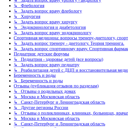
↳ Задать вопрос врачу урологу - андрологу
↳ Флебология
↳ Задать вопрос врачу флебологу
↳ Хирургия
↳ Задать вопрос врачу хирургу
↳ Эндокринология и диабетология
↳ Задать вопрос врачу эндокринологу
Спортивная медицина: вопросы тренеру-диетологу, спор
↳ Задать вопрос тренеру - диетологу. Теория тренинга.
↳ Задать вопрос спортивному врачу. Спортивная фармако
Педиатрия: детские форумы
↳ Педиатрия - здоровье детей (все вопросы)
↳ Задать вопрос врачу педиатру
↳ Реабилитация детей с ДЦП и восстановительная мед
Беременность и роды
↳ Беременность и роды
Отзывы (публикация отзывов по разделам)
↳ Отзывы о родильных домах
↳ Москва и Московская область
↳ Санкт-Петербург и Ленинградская область
↳ Другие регионы России
↳ Отзывы о поликлиниках, клиниках, больницах, врачах
↳ Москва и Московская область
↳ Санкт-Петербург и Ленинградская область