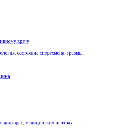
тивному врачу
логия, состояние спортсмена, травмы.
ицина
, докторах, медицинских центрах