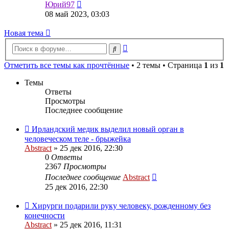
Перейти
Юрий97
к
08 май 2023, 03:03
последнему
сообщению
Новая тема
Расширенный
Поиск
поиск
Отметить все темы как прочтённые
• 2 темы • Страница
1
из
1
Темы
Ответы
Просмотры
Последнее сообщение
Ирландский медик выделил новый орган в
человеческом теле - брыжейка
Abstract
»
25 дек 2016, 22:30
0
Ответы
2367
Просмотры
Последнее сообщение
Abstract
25 дек 2016, 22:30
Хирурги подарили руку человеку, рожденному без
конечности
Abstract
»
25 дек 2016, 11:31