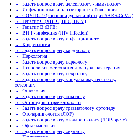
↳ Задать вопрос врачу аллергологу - иммунологу
↳ Инфекционные и паразитарные заболевания
↳ COVID-19 (короновирусная инфекция SARS-CoV-2)
↳ Гепатит C (ХВГС, ВГС, HCV)
↳ Гепатит B (ВГВ)
↳ ВИЧ - инфекция (HIV infection)
↳ Задать вопрос врачу инфекционисту
↳ Кардиология
↳ Задать вопрос врачу кардиологу
↳ Наркология
↳ Задать вопрос врачу наркологу
↳ Неврология, остеопатия и мануальная терапия
↳ Задать вопрос врачу неврологу
↳ Задать вопрос врачу мануальному терапевту,
остеопату
↳ Онкология
↳ Задать вопрос врачу онкологу
↳ Ортопедия и травматология
↳ Задать вопрос врачу травматологу, ортопеду
↳ Отоларингология (ЛОР)
↳ Задать вопрос врачу отоларингологу (ЛОР-врачу)
↳ Офтальмология
↳ Задать вопрос врачу окулисту