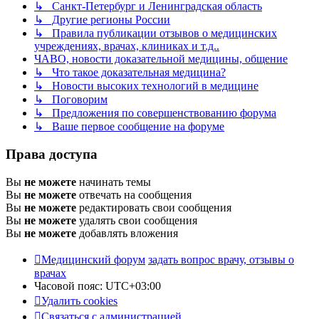
↳ Санкт-Петербург и Ленинградская область
↳ Другие регионы России
↳ Правила публикации отзывов о медицинских
учреждениях, врачах, клиниках и т.д..
ЧАВО, новости доказательной медицины, общение
↳ Что такое доказательная медицина?
↳ Новости высоких технологий в медицине
↳ Поговорим
↳ Предложения по совершенствованию форума
↳ Ваше первое сообщение на форуме
Права доступа
Вы
не можете
начинать темы
Вы
не можете
отвечать на сообщения
Вы
не можете
редактировать свои сообщения
Вы
не можете
удалять свои сообщения
Вы
не можете
добавлять вложения
Медицинский форум
задать вопрос врачу, отзывы о
врачах
Часовой пояс:
UTC+03:00
Удалить cookies
Связаться с администрацией