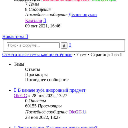
7
Темы
8
Сообщения
Последнее сообщение
Десны опухли
Перейти
Камэлли
к
09 окт 2021, 16:46
последнему
сообщению
Новая тема
Расширенный
Поиск
поиск
Отметить все темы как прочтённые
• 7 тем • Страница
1
из
1
Темы
Ответы
Просмотры
Последнее сообщение
В канале зуба инородный предмет
OleGG
»
28 ноя 2022, 13:27
0
Ответы
60155
Просмотры
Последнее сообщение
OleGG
28 ноя 2022, 13:27
Запах изо рта. Как лечить запах изо рта?