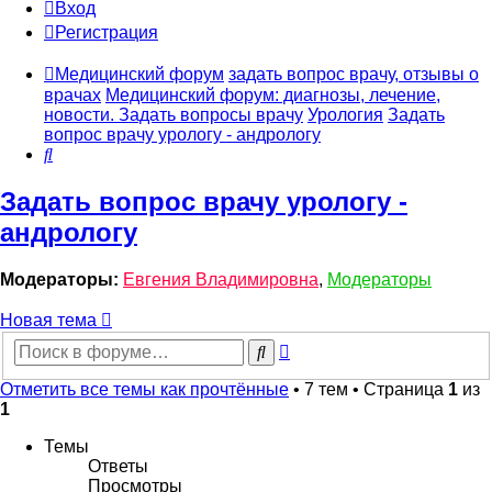
Вход
Регистрация
Медицинский форум
задать вопрос врачу, отзывы о
врачах
Медицинский форум: диагнозы, лечение,
новости. Задать вопросы врачу
Урология
Задать
вопрос врачу урологу - андрологу
Поиск
Задать вопрос врачу урологу -
андрологу
Модераторы:
Евгения Владимировна
,
Модераторы
Новая тема
Расширенный
Поиск
поиск
Отметить все темы как прочтённые
• 7 тем • Страница
1
из
1
Темы
Ответы
Просмотры