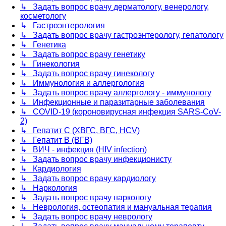
↳ Задать вопрос врачу дерматологу, венерологу,
косметологу
↳ Гастроэнтерология
↳ Задать вопрос врачу гастроэнтерологу, гепатологу
↳ Генетика
↳ Задать вопрос врачу генетику
↳ Гинекология
↳ Задать вопрос врачу гинекологу
↳ Иммунология и аллергология
↳ Задать вопрос врачу аллергологу - иммунологу
↳ Инфекционные и паразитарные заболевания
↳ COVID-19 (короновирусная инфекция SARS-CoV-
2)
↳ Гепатит C (ХВГС, ВГС, HCV)
↳ Гепатит B (ВГВ)
↳ ВИЧ - инфекция (HIV infection)
↳ Задать вопрос врачу инфекционисту
↳ Кардиология
↳ Задать вопрос врачу кардиологу
↳ Наркология
↳ Задать вопрос врачу наркологу
↳ Неврология, остеопатия и мануальная терапия
↳ Задать вопрос врачу неврологу