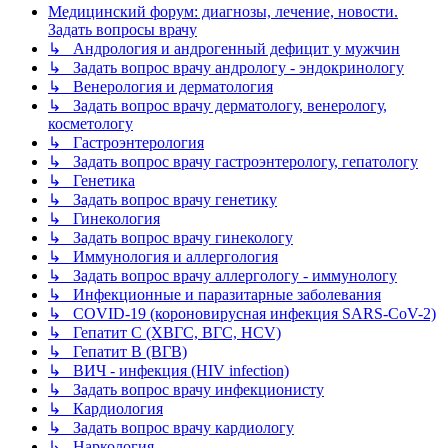
Медицинский форум: диагнозы, лечение, новости.
Задать вопросы врачу
↳ Андрология и андрогенный дефицит у мужчин
↳ Задать вопрос врачу андрологу - эндокринологу
↳ Венерология и дерматология
↳ Задать вопрос врачу дерматологу, венерологу,
косметологу
↳ Гастроэнтерология
↳ Задать вопрос врачу гастроэнтерологу, гепатологу
↳ Генетика
↳ Задать вопрос врачу генетику
↳ Гинекология
↳ Задать вопрос врачу гинекологу
↳ Иммунология и аллергология
↳ Задать вопрос врачу аллергологу - иммунологу
↳ Инфекционные и паразитарные заболевания
↳ COVID-19 (короновирусная инфекция SARS-CoV-2)
↳ Гепатит C (ХВГС, ВГС, HCV)
↳ Гепатит B (ВГВ)
↳ ВИЧ - инфекция (HIV infection)
↳ Задать вопрос врачу инфекционисту
↳ Кардиология
↳ Задать вопрос врачу кардиологу
↳ Наркология