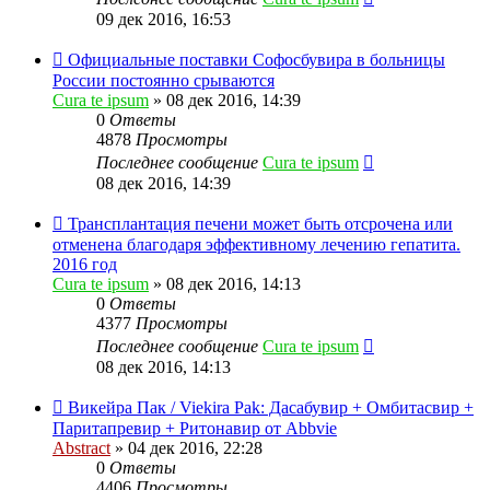
09 дек 2016, 16:53
Официальные поставки Софосбувира в больницы
России постоянно срываются
Cura te ipsum
»
08 дек 2016, 14:39
0
Ответы
4878
Просмотры
Последнее сообщение
Cura te ipsum
08 дек 2016, 14:39
Трансплантация печени может быть отсрочена или
отменена благодаря эффективному лечению гепатита.
2016 год
Cura te ipsum
»
08 дек 2016, 14:13
0
Ответы
4377
Просмотры
Последнее сообщение
Cura te ipsum
08 дек 2016, 14:13
Викейра Пак / Viekira Pak: Дасабувир + Омбитасвир +
Паритапревир + Ритонавир от Abbvie
Abstract
»
04 дек 2016, 22:28
0
Ответы
4406
Просмотры