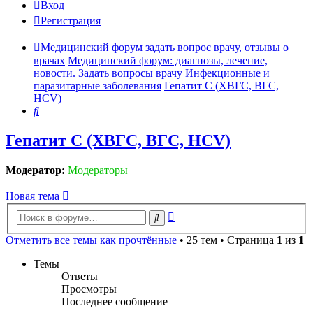
Вход
Регистрация
Медицинский форум
задать вопрос врачу, отзывы о
врачах
Медицинский форум: диагнозы, лечение,
новости. Задать вопросы врачу
Инфекционные и
паразитарные заболевания
Гепатит C (ХВГС, ВГС,
HCV)
Поиск
Гепатит C (ХВГС, ВГС, HCV)
Модератор:
Модераторы
Новая тема
Расширенный
Поиск
поиск
Отметить все темы как прочтённые
• 25 тем • Страница
1
из
1
Темы
Ответы
Просмотры
Последнее сообщение