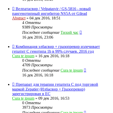
Велпатасвир / Velpatasvir / GS-5816 - новый
пангенотипный ингибитор NS5A от Gilead
Abstract
»
04 дек 2016, 18:51
4
Ответы
9389
Просмотры
Последнее сообщение
Тихий час
16 дек 2016, 23:06
Комбинация элбасвир + гразопревир излечивает
гепатит C генотипа 1b в 99% случаев. 2016 год
Cura te ipsum
»
16 дек 2016, 16:18
0
Ответы
4709
Просмотры
Последнее сообщение
Cura te ipsum
16 дек 2016, 16:18
Препарат для терапии гепатита C под торговой
маркой Zepatier (Илбасвир + Гразопревир)
зарегистрирован в ЕС
Cura te ipsum
»
09 дек 2016, 16:53
0
Ответы
3973
Просмотры
Последнее сообщение
Cura te ipsum