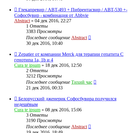
Глекапревир / ABT-493 + Пибрентасвир / ABT-530 +-
Софосбувир - комбинация от Abbvie
Abstract
»
04 дек 2016, 22:27
1
Ответы
3383
Просмотры
Последнее сообщение
Abstract
30 дек 2016, 10:40
Zepatier от компании Merck для терапии гепатита C
генотипа 1a, 1b и 4
Cura te ipsum
»
18 дек 2016, 12:50
2
Ответы
3212
Просмотры
Последнее сообщение
Тихий час
21 дек 2016, 00:33
Белорусский дженерик Софосбувира получился
недешёвым
Cura te ipsum
»
08 дек 2016, 15:06
3
Ответы
3190
Просмотры
Последнее сообщение
Abstract
19 дек 2016, 18:49