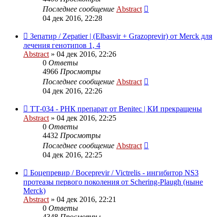
Последнее сообщение
Abstract
04 дек 2016, 22:28
Зепатир / Zepatier | (Elbasvir + Grazoprevir) от Merck для
лечения генотипов 1, 4
Abstract
»
04 дек 2016, 22:26
0
Ответы
4966
Просмотры
Последнее сообщение
Abstract
04 дек 2016, 22:26
ТТ-034 - РНК препарат от Benitec | КИ прекращены
Abstract
»
04 дек 2016, 22:25
0
Ответы
4432
Просмотры
Последнее сообщение
Abstract
04 дек 2016, 22:25
Боцепревир / Boceprevir / Victrelis - ингибитор NS3
протеазы первого поколения от Schering-Plaugh (ныне
Merck)
Abstract
»
04 дек 2016, 22:21
0
Ответы
4348
Просмотры