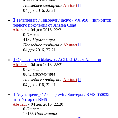
Последнее сообщение
Abstract
04 дек 2016, 22:21
Телапревир / Telaprevir / Incivo / VX-950 - ингибитор
первого поколения от Janssen-Cilag
Abstract
»
04 дек 2016, 22:21
0
Ответы
4187
Просмотры
Последнее сообщение
Abstract
04 дек 2016, 22:21
Одаласвир / Odalasvir / ACH-3102 - от Achillion
Abstract
»
04 дек 2016, 22:21
0
Ответы
8642
Просмотры
Последнее сообщение
Abstract
04 дек 2016, 22:21
Асунапревир / Asunaprevir / Sunvepra / BMS-650032 -
ингибитор от BMS
Abstract
»
04 дек 2016, 22:20
0
Ответы
13155
Просмотры