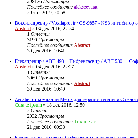
298136
Просмотры
Последнее сообщение
alekseevatat
29 янв 2019, 20:58
Воксилапревир / Voxilaprevir / GS-9857 - NS3 ингибитор о
Abstract
»
04 дек 2016, 22:24
1
Ответы
3196
Просмотры
Последнее сообщение
Abstract
30 дек 2016, 10:41
Глекапревир / ABT-493 + Пибрентасвир / ABT-530 +- Соф
Abstract
»
04 дек 2016, 22:27
1
Ответы
3069
Просмотры
Последнее сообщение
Abstract
30 дек 2016, 10:40
Zepatier от компании Merck для терапии гепатита C геноти
Cura te ipsum
»
18 дек 2016, 12:50
2
Ответы
2932
Просмотры
Последнее сообщение
Тихий час
21 дек 2016, 00:33
Белорусский дженерик Софосбувира получился недешёв