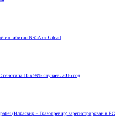
ный ингибитор NS5A от Gilead
 генотипа 1b в 99% случаев. 2016 год
patier (Илбасвир + Гразопревир) зарегистрирован в ЕС