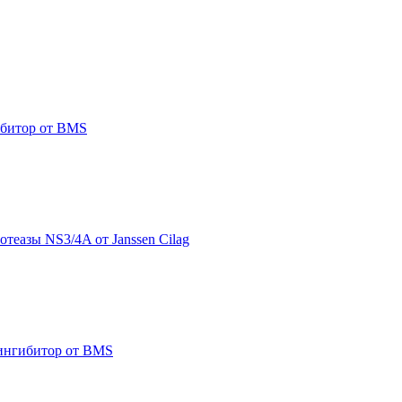
гибитор от BMS
ротеазы NS3/4A от Janssen Cilag
A ингибитор от BMS