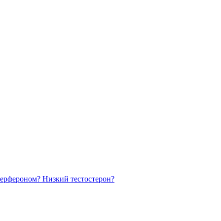
терфероном? Низкий тестостерон?