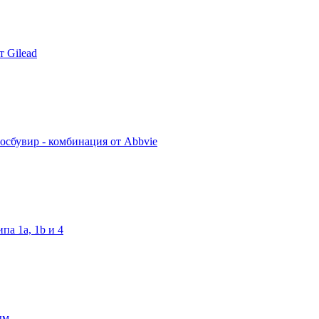
т Gilead
осбувир - комбинация от Abbvie
па 1a, 1b и 4
ым