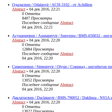
Одаласвир / Odalasvir / ACH-3102 - от Achillion
Abstract
»
04 дек 2016, 22:21
0
Ответы
8407
Просмотры
Последнее сообщение
Abstract
04 дек 2016, 22:21
Асунапревир / Asunaprevir / Sunvepra / BMS-650032 - ин
Abstract
»
04 дек 2016, 22:20
0
Ответы
12884
Просмотры
Последнее сообщение
Abstract
04 дек 2016, 22:20
Симепревир / Simeprevir / Olysio / Совриад - ингибитор п
Abstract
»
04 дек 2016, 22:20
0
Ответы
13052
Просмотры
Последнее сообщение
Abstract
04 дек 2016, 22:20
Даклатасвир / Daclatasvir / BMS-790052 / Daklinza - NS5
Abstract
»
04 дек 2016, 22:20
0
Ответы
13022
Просмотры