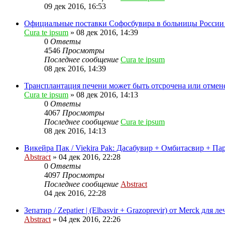
09 дек 2016, 16:53
Официальные поставки Софосбувира в больницы России
Cura te ipsum
»
08 дек 2016, 14:39
0
Ответы
4546
Просмотры
Последнее сообщение
Cura te ipsum
08 дек 2016, 14:39
Трансплантация печени может быть отсрочена или отмене
Cura te ipsum
»
08 дек 2016, 14:13
0
Ответы
4067
Просмотры
Последнее сообщение
Cura te ipsum
08 дек 2016, 14:13
Викейра Пак / Viekira Pak: Дасабувир + Омбитасвир + Па
Abstract
»
04 дек 2016, 22:28
0
Ответы
4097
Просмотры
Последнее сообщение
Abstract
04 дек 2016, 22:28
Зепатир / Zepatier | (Elbasvir + Grazoprevir) от Merck для л
Abstract
»
04 дек 2016, 22:26