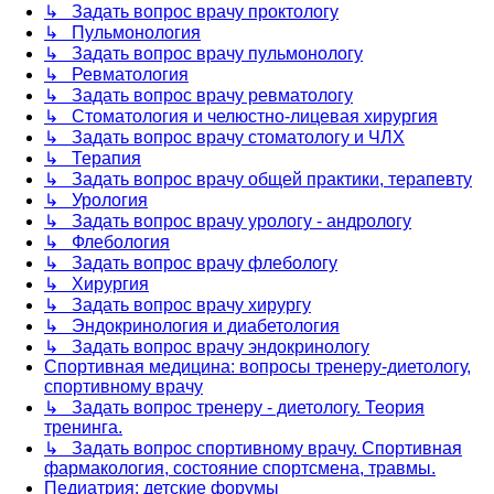
↳ Задать вопрос врачу проктологу
↳ Пульмонология
↳ Задать вопрос врачу пульмонологу
↳ Ревматология
↳ Задать вопрос врачу ревматологу
↳ Стоматология и челюстно-лицевая хирургия
↳ Задать вопрос врачу стоматологу и ЧЛХ
↳ Терапия
↳ Задать вопрос врачу общей практики, терапевту
↳ Урология
↳ Задать вопрос врачу урологу - андрологу
↳ Флебология
↳ Задать вопрос врачу флебологу
↳ Хирургия
↳ Задать вопрос врачу хирургу
↳ Эндокринология и диабетология
↳ Задать вопрос врачу эндокринологу
Спортивная медицина: вопросы тренеру-диетологу,
спортивному врачу
↳ Задать вопрос тренеру - диетологу. Теория
тренинга.
↳ Задать вопрос спортивному врачу. Спортивная
фармакология, состояние спортсмена, травмы.
Педиатрия: детские форумы