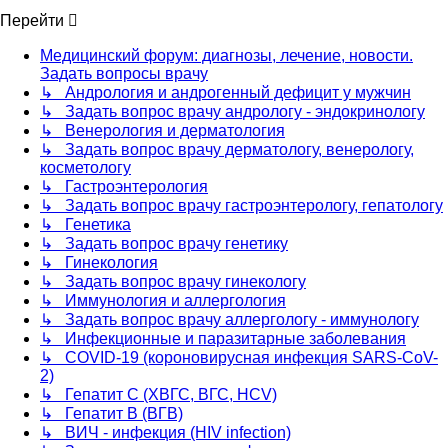
Перейти
Медицинский форум: диагнозы, лечение, новости.
Задать вопросы врачу
↳ Андрология и андрогенный дефицит у мужчин
↳ Задать вопрос врачу андрологу - эндокринологу
↳ Венерология и дерматология
↳ Задать вопрос врачу дерматологу, венерологу,
косметологу
↳ Гастроэнтерология
↳ Задать вопрос врачу гастроэнтерологу, гепатологу
↳ Генетика
↳ Задать вопрос врачу генетику
↳ Гинекология
↳ Задать вопрос врачу гинекологу
↳ Иммунология и аллергология
↳ Задать вопрос врачу аллергологу - иммунологу
↳ Инфекционные и паразитарные заболевания
↳ COVID-19 (короновирусная инфекция SARS-CoV-
2)
↳ Гепатит C (ХВГС, ВГС, HCV)
↳ Гепатит B (ВГВ)
↳ ВИЧ - инфекция (HIV infection)