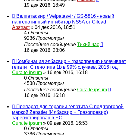
19 дек 2016, 18:49
Велпатасвир / Velpatasvir / GS-5816 - новый
пангенотипный ингибитор NS5A от Gilead
Abstract
»
04 дек 2016, 18:51
4
Ответы
9236
Просмотры
Последнее сообщение
Тихий час
16 дек 2016, 23:06
Комбинация элбасвир + гразопревир излечивает
гепатит C генотипа 1b в 99% случаев. 2016 год
Cura te ipsum
»
16 дек 2016, 16:18
0
Ответы
4538
Просмотры
Последнее сообщение
Cura te ipsum
16 дек 2016, 16:18
Препарат для терапии гепатита C под торговой
маркой Zepatier (Илбасвир + Гразопревир)
зарегистрирован в ЕС
Cura te ipsum
»
09 дек 2016, 16:53
0
Ответы
3786
Просмотры