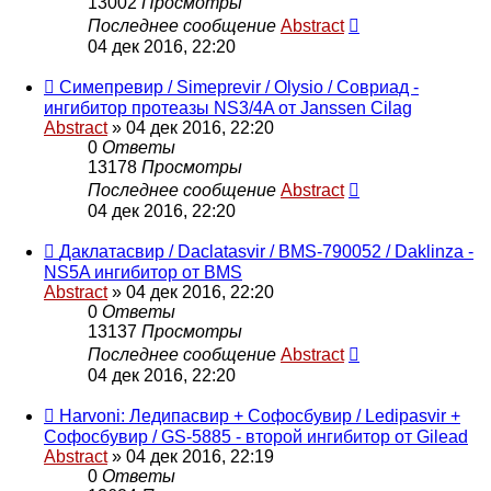
13002
Просмотры
Последнее сообщение
Abstract
04 дек 2016, 22:20
Симепревир / Simeprevir / Olysio / Совриад -
ингибитор протеазы NS3/4A от Janssen Cilag
Abstract
»
04 дек 2016, 22:20
0
Ответы
13178
Просмотры
Последнее сообщение
Abstract
04 дек 2016, 22:20
Даклатасвир / Daclatasvir / BMS-790052 / Daklinza -
NS5A ингибитор от BMS
Abstract
»
04 дек 2016, 22:20
0
Ответы
13137
Просмотры
Последнее сообщение
Abstract
04 дек 2016, 22:20
Harvoni: Ледипасвир + Софосбувир / Ledipasvir +
Софосбувир / GS-5885 - второй ингибитор от Gilead
Abstract
»
04 дек 2016, 22:19
0
Ответы