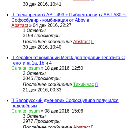
30 дек 2016, 10:41
Глекапревир / ABT-493 + Пибрентасвир / ABT-530 +-
Софосбувир - комбинация от Abbvie
Abstract
»
04 дек 2016, 22:27
1
Ответы
3198
Просмотры
Последнее сообщение
Abstract
30 дек 2016, 10:40
Zepatier от компании Merck для терапии гепатита C
генотипа 1a, 1b и 4
Cura te ipsum
»
18 дек 2016, 12:50
2
Ответы
3045
Просмотры
Последнее сообщение
Тихий час
21 дек 2016, 00:33
Белорусский дженерик Софосбувира получился
недешёвым
Cura te ipsum
»
08 дек 2016, 15:06
3
Ответы
2977
Просмотры
Последнее сообщение
Abstract