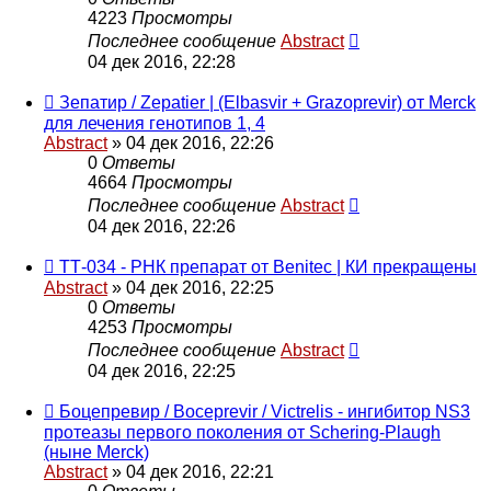
4223
Просмотры
Последнее сообщение
Abstract
04 дек 2016, 22:28
Зепатир / Zepatier | (Elbasvir + Grazoprevir) от Merck
для лечения генотипов 1, 4
Abstract
»
04 дек 2016, 22:26
0
Ответы
4664
Просмотры
Последнее сообщение
Abstract
04 дек 2016, 22:26
ТТ-034 - РНК препарат от Benitec | КИ прекращены
Abstract
»
04 дек 2016, 22:25
0
Ответы
4253
Просмотры
Последнее сообщение
Abstract
04 дек 2016, 22:25
Боцепревир / Boceprevir / Victrelis - ингибитор NS3
протеазы первого поколения от Schering-Plaugh
(ныне Merck)
Abstract
»
04 дек 2016, 22:21