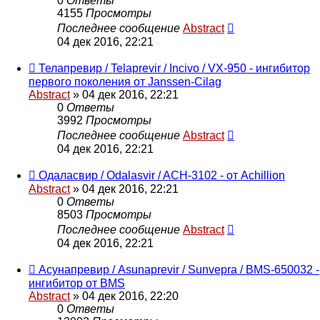
0
Ответы
4155
Просмотры
Последнее сообщение
Abstract
04 дек 2016, 22:21
Телапревир / Telaprevir / Incivo / VX-950 - ингибитор
первого поколения от Janssen-Cilag
Abstract
»
04 дек 2016, 22:21
0
Ответы
3992
Просмотры
Последнее сообщение
Abstract
04 дек 2016, 22:21
Одаласвир / Odalasvir / ACH-3102 - от Achillion
Abstract
»
04 дек 2016, 22:21
0
Ответы
8503
Просмотры
Последнее сообщение
Abstract
04 дек 2016, 22:21
Асунапревир / Asunaprevir / Sunvepra / BMS-650032 -
ингибитор от BMS
Abstract
»
04 дек 2016, 22:20
0
Ответы