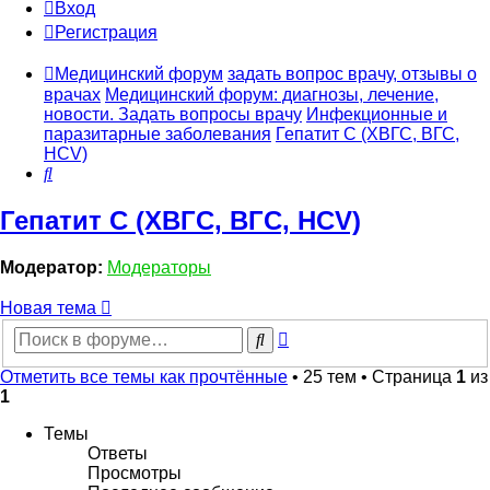
Вход
Регистрация
Медицинский форум
задать вопрос врачу, отзывы о
врачах
Медицинский форум: диагнозы, лечение,
новости. Задать вопросы врачу
Инфекционные и
паразитарные заболевания
Гепатит C (ХВГС, ВГС,
HCV)
Поиск
Гепатит C (ХВГС, ВГС, HCV)
Модератор:
Модераторы
Новая тема
Расширенный
Поиск
поиск
Отметить все темы как прочтённые
• 25 тем • Страница
1
из
1
Темы
Ответы
Просмотры