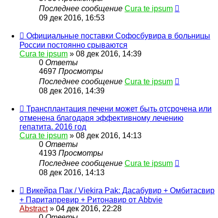
Последнее сообщение
Cura te ipsum
09 дек 2016, 16:53
Официальные поставки Софосбувира в больницы
России постоянно срываются
Cura te ipsum
»
08 дек 2016, 14:39
0
Ответы
4697
Просмотры
Последнее сообщение
Cura te ipsum
08 дек 2016, 14:39
Трансплантация печени может быть отсрочена или
отменена благодаря эффективному лечению
гепатита. 2016 год
Cura te ipsum
»
08 дек 2016, 14:13
0
Ответы
4193
Просмотры
Последнее сообщение
Cura te ipsum
08 дек 2016, 14:13
Викейра Пак / Viekira Pak: Дасабувир + Омбитасвир
+ Паритапревир + Ритонавир от Abbvie
Abstract
»
04 дек 2016, 22:28
0
Ответы