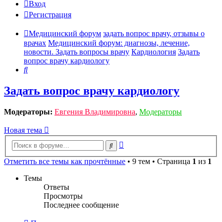
Вход
Регистрация
Медицинский форум
задать вопрос врачу, отзывы о
врачах
Медицинский форум: диагнозы, лечение,
новости. Задать вопросы врачу
Кардиология
Задать
вопрос врачу кардиологу
Поиск
Задать вопрос врачу кардиологу
Модераторы:
Евгения Владимировна
,
Модераторы
Новая тема
Расширенный
Поиск
поиск
Отметить все темы как прочтённые
• 9 тем • Страница
1
из
1
Темы
Ответы
Просмотры
Последнее сообщение