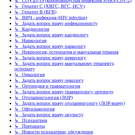
↳ COVID-19 (короновирусная инфекция SARS-CoV-2)
↳ Гепатит C (ХВГС, ВГС, HCV)
↳ Гепатит B (ВГВ)
↳ ВИЧ - инфекция (HIV infection)
↳ Задать вопрос врачу инфекционисту
↳ Кардиология
↳ Задать вопрос врачу кардиологу
↳ Наркология
↳ Задать вопрос врачу наркологу
↳ Неврология, остеопатия и мануальная терапия
↳ Задать вопрос врачу неврологу
↳ Задать вопрос врачу мануальному терапевту,
остеопату
↳ Онкология
↳ Задать вопрос врачу онкологу
↳ Ортопедия и травматология
↳ Задать вопрос врачу травматологу, ортопеду
↳ Отоларингология (ЛОР)
↳ Задать вопрос врачу отоларингологу (ЛОР-врачу)
↳ Офтальмология
↳ Задать вопрос врачу окулисту
↳ Психиатрия
↳ Препараты
↳ Новости психиатрии, обсуждения