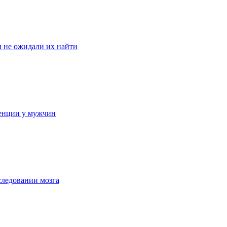
и не ожидали их найти
менции у мужчин
следовании мозга