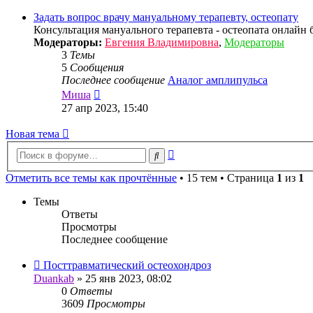
последнему
сообщению
Задать вопрос врачу мануальному терапевту, остеопату
Консультация мануального терапевта - остеопата онлайн 
Модераторы:
Евгения Владимировна
,
Модераторы
3
Темы
5
Сообщения
Последнее сообщение
Аналог амплипульса
Перейти
Миша
к
27 апр 2023, 15:40
последнему
сообщению
Новая тема
Расширенный
Поиск
поиск
Отметить все темы как прочтённые
• 15 тем • Страница
1
из
1
Темы
Ответы
Просмотры
Последнее сообщение
Посттравматический остеохондроз
Duankab
»
25 янв 2023, 08:02
0
Ответы
3609
Просмотры