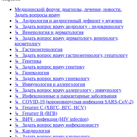
Медицинский форум: диагнозы, лечение, новости.
Задать вопросы врачу
↳ Андрология и андрогенный дефицит у мужчин
↳ Задать вопрос врачу андрологу - эндокринологу
↳ Венерология и дерматология
↳ Задать вопрос врачу дерматологу, венерологу,
косметологу
↳ Гастроэнтерология
↳ Задать вопрос врачу гастроэнтерологу, гепатологу
↳ Генетика
↳ Задать вопрос врачу генетику
↳ Гинекология
↳ Задать вопрос врачу гинекологу
↳ Иммунология и аллергология
↳ Задать вопрос врачу аллергологу - иммунологу
↳ Инфекционные и паразитарные заболевания
↳ COVID-19 (короновирусная инфекция SARS-CoV-2)
↳ Гепатит C (ХВГС, ВГС, HCV)
↳ Гепатит B (ВГВ)
↳ ВИЧ - инфекция (HIV infection)
↳ Задать вопрос врачу инфекционисту
↳ Кардиология
↳ Задать вопрос врачу кардиологу