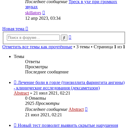
Последнее сообщение
Треск в ухе при громких
звуках
Перейти
skillators
к
12 апр 2023, 03:34
последнему
сообщению
Новая тема
Расширенный
Поиск
поиск
Отметить все темы как прочтённые
• 3 темы • Страница
1
из
1
Темы
Ответы
Просмотры
Последнее сообщение
Лечение боли в горле (тонзиллита фарингита ангины)
- клинические исследования (дексаметазон)
Abstract
»
21 июл 2021, 02:21
0
Ответы
2925
Просмотры
Последнее сообщение
Abstract
21 июл 2021, 02:21
Новый тест позволит выявить скрытые нарушения