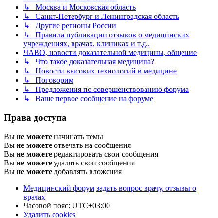
↳ Москва и Московская область
↳ Санкт-Петербург и Ленинградская область
↳ Другие регионы России
↳ Правила публикации отзывов о медицинских
учреждениях, врачах, клиниках и т.д..
ЧАВО, новости доказательной медицины, общение
↳ Что такое доказательная медицина?
↳ Новости высоких технологий в медицине
↳ Поговорим
↳ Предложения по совершенствованию форума
↳ Ваше первое сообщение на форуме
Права доступа
Вы
не можете
начинать темы
Вы
не можете
отвечать на сообщения
Вы
не можете
редактировать свои сообщения
Вы
не можете
удалять свои сообщения
Вы
не можете
добавлять вложения
Медицинский форум
задать вопрос врачу, отзывы о
врачах
Часовой пояс:
UTC+03:00
Удалить cookies