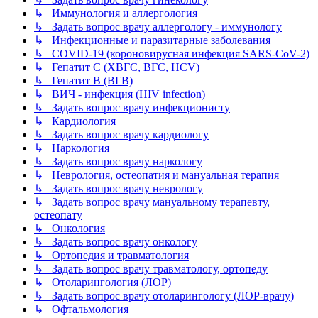
↳ Иммунология и аллергология
↳ Задать вопрос врачу аллергологу - иммунологу
↳ Инфекционные и паразитарные заболевания
↳ COVID-19 (короновирусная инфекция SARS-CoV-2)
↳ Гепатит C (ХВГС, ВГС, HCV)
↳ Гепатит B (ВГВ)
↳ ВИЧ - инфекция (HIV infection)
↳ Задать вопрос врачу инфекционисту
↳ Кардиология
↳ Задать вопрос врачу кардиологу
↳ Наркология
↳ Задать вопрос врачу наркологу
↳ Неврология, остеопатия и мануальная терапия
↳ Задать вопрос врачу неврологу
↳ Задать вопрос врачу мануальному терапевту,
остеопату
↳ Онкология
↳ Задать вопрос врачу онкологу
↳ Ортопедия и травматология
↳ Задать вопрос врачу травматологу, ортопеду
↳ Отоларингология (ЛОР)
↳ Задать вопрос врачу отоларингологу (ЛОР-врачу)
↳ Офтальмология