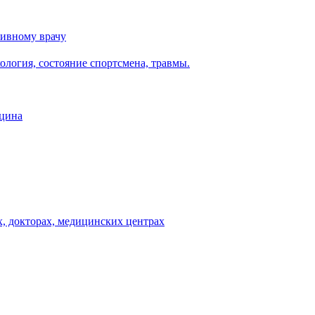
тивному врачу
логия, состояние спортсмена, травмы.
ицина
, докторах, медицинских центрах