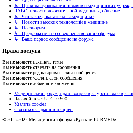
↳ Правила публикации отзывов о медицинских учреждени
ЧАВО, новости доказательной медицины, общение
↳ Что такое доказательная медицина?
↳ Новости высоких технологий в медицине
↳ Поговорим
↳ Предложения по совершенствованию форума
↳ Ваше первое сообщение на форуме
Права доступа
Вы
не можете
начинать темы
Вы
не можете
отвечать на сообщения
Вы
не можете
редактировать свои сообщения
Вы
не можете
удалять свои сообщения
Вы
не можете
добавлять вложения
Медицинский форум
задать вопрос врачу, отзывы о врача
Часовой пояс:
UTC+03:00
Удалить cookies
Связаться с администрацией
© 2015-2022 Медицинский форум «Русский PUBMED»