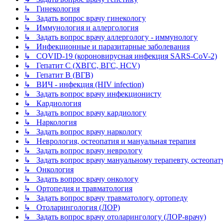
↳ Гинекология
↳ Задать вопрос врачу гинекологу
↳ Иммунология и аллергология
↳ Задать вопрос врачу аллергологу - иммунологу
↳ Инфекционные и паразитарные заболевания
↳ COVID-19 (короновирусная инфекция SARS-CoV-2)
↳ Гепатит C (ХВГС, ВГС, HCV)
↳ Гепатит B (ВГВ)
↳ ВИЧ - инфекция (HIV infection)
↳ Задать вопрос врачу инфекционисту
↳ Кардиология
↳ Задать вопрос врачу кардиологу
↳ Наркология
↳ Задать вопрос врачу наркологу
↳ Неврология, остеопатия и мануальная терапия
↳ Задать вопрос врачу неврологу
↳ Задать вопрос врачу мануальному терапевту, остеопат
↳ Онкология
↳ Задать вопрос врачу онкологу
↳ Ортопедия и травматология
↳ Задать вопрос врачу травматологу, ортопеду
↳ Отоларингология (ЛОР)
↳ Задать вопрос врачу отоларингологу (ЛОР-врачу)