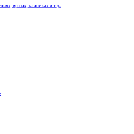
ях, врачах, клиниках и т.д..
х