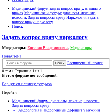
Медицинский форум
задать вопрос врачу, отзывы о
врачах
Медицинский форум: диагнозы, лечение,
новости. Задать вопросы врачу
Наркология
Задать
вопрос врачу наркологу
Поиск
Задать вопрос врачу наркологу
Модераторы:
Евгения Владимировна
,
Модераторы
Новая тема
Расширенный поиск
Поиск
0 тем • Страница
1
из
1
В этом форуме нет сообщений.
Вернуться к списку форумов
Перейти
Медицинский форум: диагнозы, лечение, новости.
Задать вопросы врачу
↳ Андрология и андрогенный дефицит у мужчин