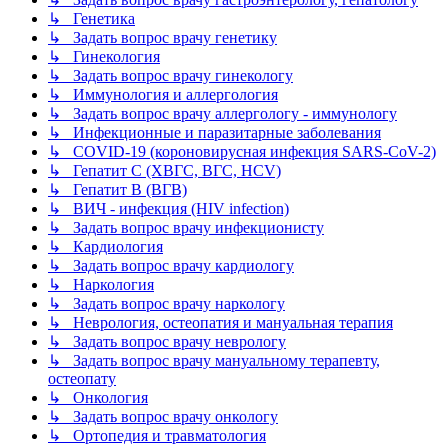
↳ Генетика
↳ Задать вопрос врачу генетику
↳ Гинекология
↳ Задать вопрос врачу гинекологу
↳ Иммунология и аллергология
↳ Задать вопрос врачу аллергологу - иммунологу
↳ Инфекционные и паразитарные заболевания
↳ COVID-19 (короновирусная инфекция SARS-CoV-2)
↳ Гепатит C (ХВГС, ВГС, HCV)
↳ Гепатит B (ВГВ)
↳ ВИЧ - инфекция (HIV infection)
↳ Задать вопрос врачу инфекционисту
↳ Кардиология
↳ Задать вопрос врачу кардиологу
↳ Наркология
↳ Задать вопрос врачу наркологу
↳ Неврология, остеопатия и мануальная терапия
↳ Задать вопрос врачу неврологу
↳ Задать вопрос врачу мануальному терапевту,
остеопату
↳ Онкология
↳ Задать вопрос врачу онкологу
↳ Ортопедия и травматология